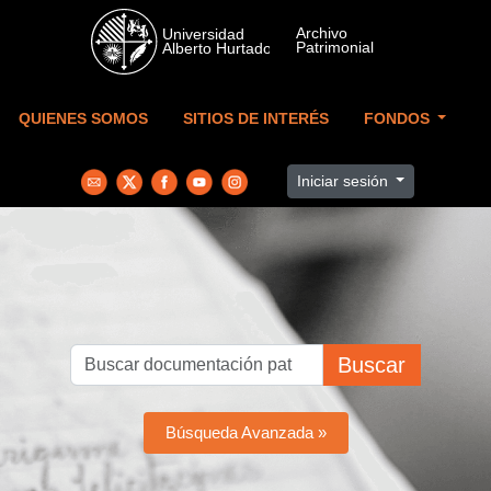
Skip to main content
QUIENES SOMOS
SITIOS DE INTERÉS
FONDOS
Iniciar sesión
Buscar
Búsqueda Avanzada »