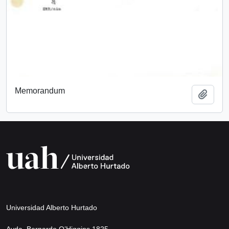
Memorandum
Añadi
Universidad Alberto Hurtado
Avda. Bernardo O’Higgins 1825