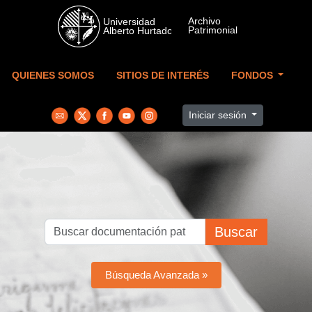
Skip to main content
QUIENES SOMOS
SITIOS DE INTERÉS
FONDOS
Iniciar sesión
Buscar
Búsqueda Avanzada »