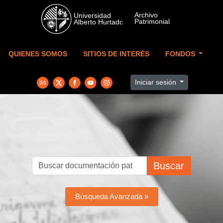
Skip to main content
QUIENES SOMOS
SITIOS DE INTERÉS
FONDOS
Iniciar sesión
Buscar
Búsqueda Avanzada »