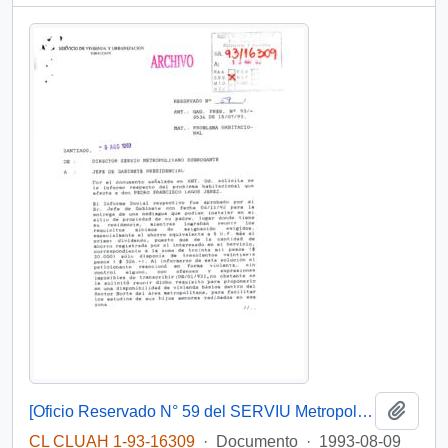
Añadi
[Oficio Reservado N° 59 del SERVIU Metropolitano]
CL CLUAH 1-93-16309
·
Documento
·
1993-08-09