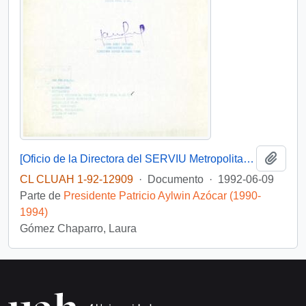
Añadi
[Oficio de la Directora del SERVIU Metropolitano ante solicitud de particular]
CL CLUAH 1-92-12909
·
Documento
·
1992-06-09
Parte de
Presidente Patricio Aylwin Azócar (1990-
1994)
Gómez Chaparro, Laura