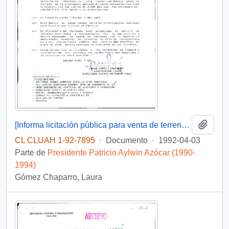
Añadi
[Informa licitación pública para venta de terreno por medio de SERVIU]
CL CLUAH 1-92-7895
·
Documento
·
1992-04-03
Parte de
Presidente Patricio Aylwin Azócar (1990-
1994)
Gómez Chaparro, Laura