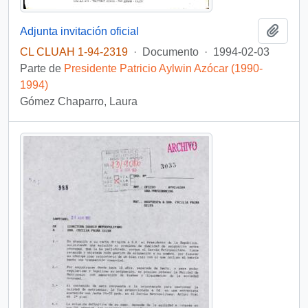
Añadi
Adjunta invitación oficial
CL CLUAH 1-94-2319
·
Documento
·
1994-02-03
Parte de
Presidente Patricio Aylwin Azócar (1990-
1994)
Gómez Chaparro, Laura