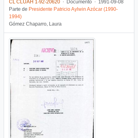
CL CLUAH 1-92-20620
·
Documento
·
1991-09-08
Parte de
Presidente Patricio Aylwin Azócar (1990-
1994)
Gómez Chaparro, Laura