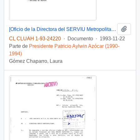
Añadi
[Oficio de la Directora del SERVIU Metropolitano referente a solicitud ciudadana]
CL CLUAH 1-93-24220
·
Documento
·
1993-11-22
Parte de
Presidente Patricio Aylwin Azócar (1990-
1994)
Gómez Chaparro, Laura