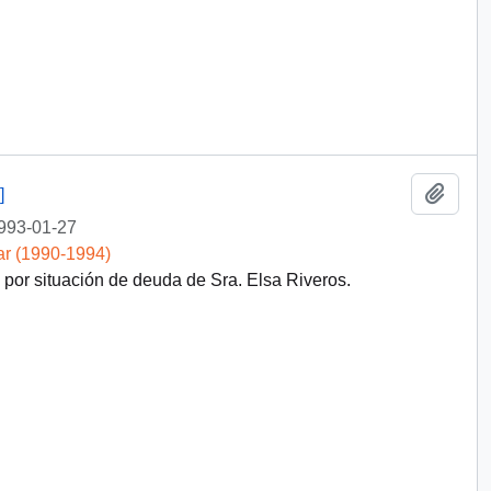
Añadi
]
993-01-27
ar (1990-1994)
por situación de deuda de Sra. Elsa Riveros.