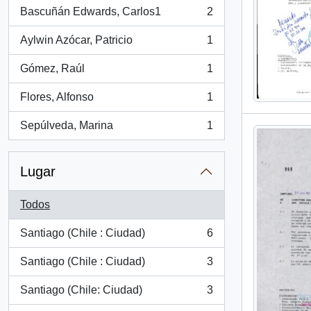
Bascuñán Edwards, Carlos1
2
, 2 resultados
Aylwin Azócar, Patricio
1
, 1 resultados
Gómez, Raúl
1
, 1 resultados
Flores, Alfonso
1
, 1 resultados
Sepúlveda, Marina
1
, 1 resultados
Lugar
Todos
Santiago (Chile : Ciudad)
6
, 6 resultados
Santiago (Chile : Ciudad)
3
, 3 resultados
Santiago (Chile: Ciudad)
3
, 3 resultados