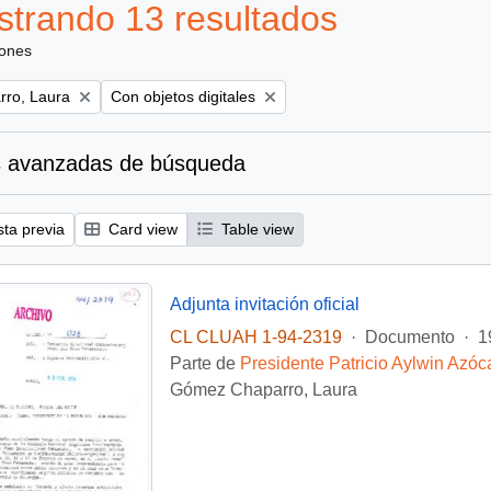
trando 13 resultados
iones
Remove filter:
ro, Laura
Con objetos digitales
 avanzadas de búsqueda
sta previa
Card view
Table view
Adjunta invitación oficial
CL CLUAH 1-94-2319
·
Documento
·
1
Parte de
Presidente Patricio Aylwin Azóc
Gómez Chaparro, Laura