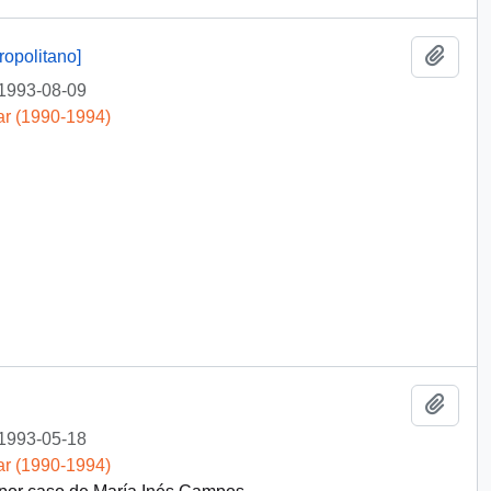
Añadi
opolitano]
1993-08-09
ar (1990-1994)
Añadi
1993-05-18
ar (1990-1994)