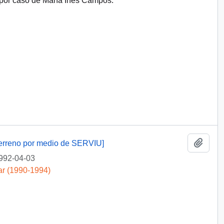
 por caso de María Inés Campos.
Añadi
 terreno por medio de SERVIU]
992-04-03
ar (1990-1994)