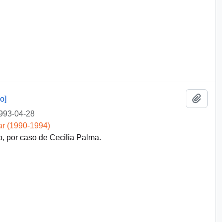
Añadi
o]
993-04-28
ar (1990-1994)
, por caso de Cecilia Palma.