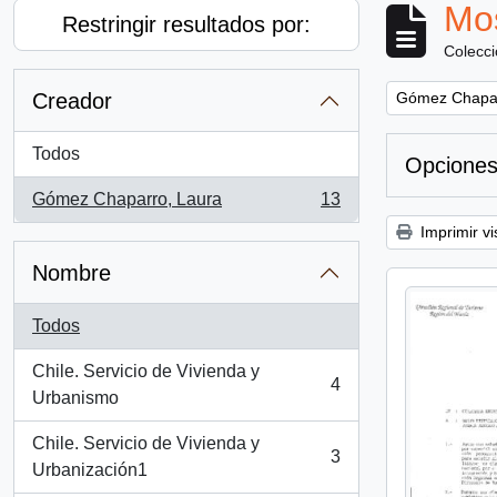
Mos
Restringir resultados por:
Colecc
Remove filter:
Creador
Gómez Chapar
Todos
Opciones
Gómez Chaparro, Laura
13
, 13 resultados
Imprimir vi
Nombre
Todos
Chile. Servicio de Vivienda y
4
, 4 resultados
Urbanismo
Chile. Servicio de Vivienda y
3
, 3 resultados
Urbanización1