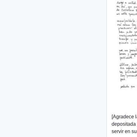
[Agradece l
depositada e
servir en s