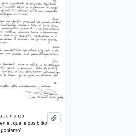
a confianza
Añadir al portapapeles
n él, que le posibilito
u gobierno]