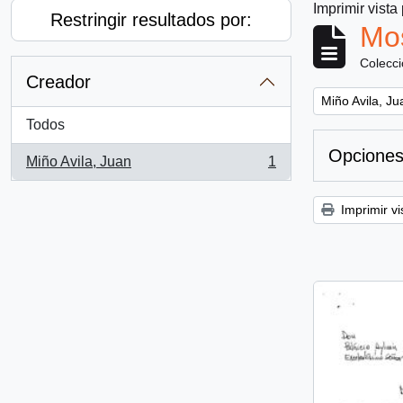
Imprimir vista
Restringir resultados por:
Mos
Colecc
Creador
Remove filter:
Miño Avila, Ju
Todos
Opciones
Miño Avila, Juan
1
, 1 resultados
Imprimir vi