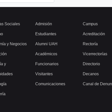
as Sociales
Admisión
Campus
ho
Estudiantes
Acreditación
mía y Negocios
Alumni UAH
Rectoría
ción
Académicos
Vicerrectorías
ía y
Funcionarios
Directorio
idades
Visitantes
Decanos
ogía
Comunicaciones
Canal de Denun
ería