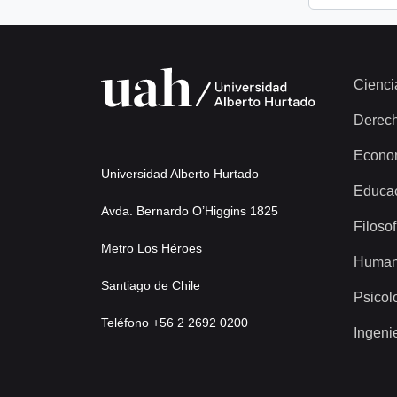
Cienci
Derec
Econo
Universidad Alberto Hurtado
Educa
Avda. Bernardo O’Higgins 1825
Filosof
Metro Los Héroes
Human
Santiago de Chile
Psicol
Teléfono +56 2 2692 0200
Ingeni