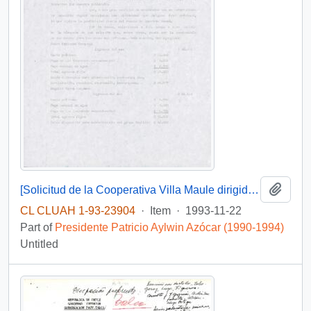
Add t
[Solicitud de la Cooperativa Villa Maule dirigida al Presidente Patricio Aylwin]
CL CLUAH 1-93-23904
·
Item
·
1993-11-22
Part of
Presidente Patricio Aylwin Azócar (1990-1994)
Untitled