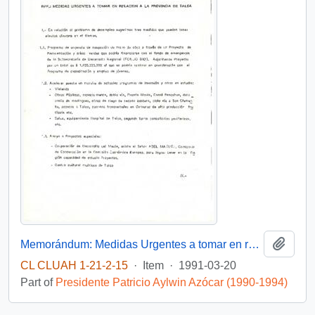
Add t
Memorándum: Medidas Urgentes a tomar en relacional a la Provincia de Talca
CL CLUAH 1-21-2-15
·
Item
·
1991-03-20
Part of
Presidente Patricio Aylwin Azócar (1990-1994)