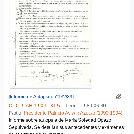
Add t
[Informe de Autopsia n°132/89]
CL CLUAH 1-90-9184-5
·
Item
·
1989-06-30
Part of
Presidente Patricio Aylwin Azócar (1990-1994)
Informe sobre autopsia de María Soledad Opazo
Sepúlveda. Se detallan sus antecedentes y exámenes