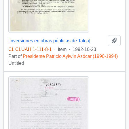
Add t
[Inversiones en obras públicas de Talca]
CL CLUAH 1-111-8-1
·
Item
·
1992-10-23
Part of
Presidente Patricio Aylwin Azócar (1990-1994)
Untitled