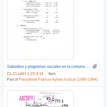
Add t
Subsidios y programas sociales en la comuna de Talca
CL CLUAH 1-23-3-14
·
Item
Part of
Presidente Patricio Aylwin Azócar (1990-1994)