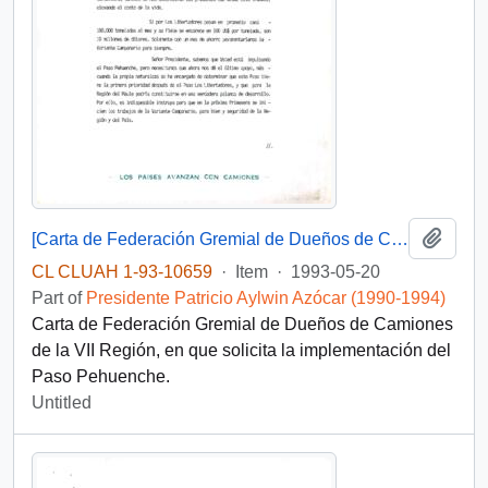
Add t
[Carta de Federación Gremial de Dueños de Camiones de la VII Región]
CL CLUAH 1-93-10659
·
Item
·
1993-05-20
Part of
Presidente Patricio Aylwin Azócar (1990-1994)
Carta de Federación Gremial de Dueños de Camiones
de la VII Región, en que solicita la implementación del
Paso Pehuenche.
Untitled