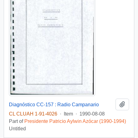
Add t
Diagnóstico CC-157 : Radio Campanario
CL CLUAH 1-91-4026
·
Item
·
1990-08-08
Part of
Presidente Patricio Aylwin Azócar (1990-1994)
Untitled