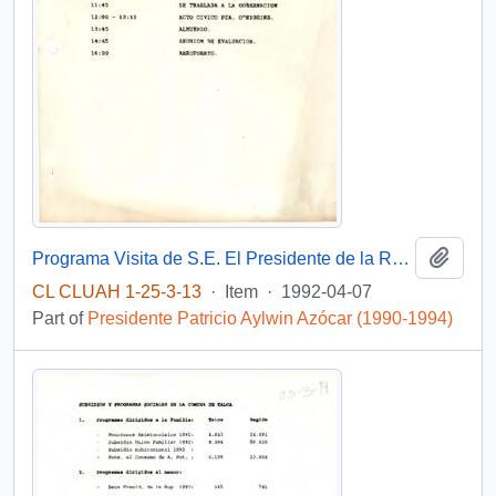
Add t
Programa Visita de S.E. El Presidente de la República Don Patricio Aylwin Azócar a la VII Región
CL CLUAH 1-25-3-13
·
Item
·
1992-04-07
Part of
Presidente Patricio Aylwin Azócar (1990-1994)