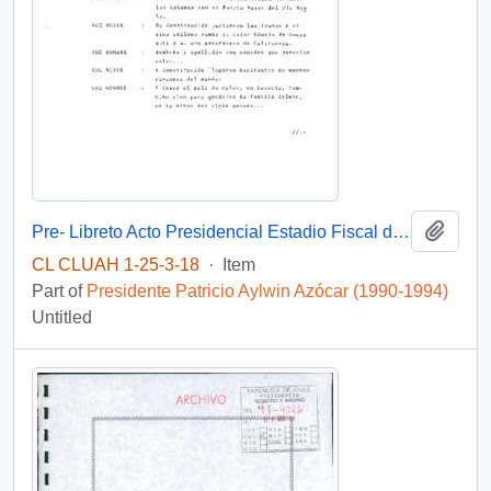
Add t
Pre- Libreto Acto Presidencial Estadio Fiscal de Talca
CL CLUAH 1-25-3-18
·
Item
Part of
Presidente Patricio Aylwin Azócar (1990-1994)
Untitled