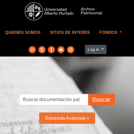
Skip to main content
QUIENES SOMOS
SITIOS DE INTERÉS
FONDOS
Log in
Buscar
Búsqueda Avanzada »