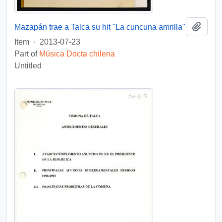
Add t
Mazapán trae a Talca su hit "La cuncuna amrilla"
Item
·
2013-07-23
Part of
Música Docta chilena
Untitled