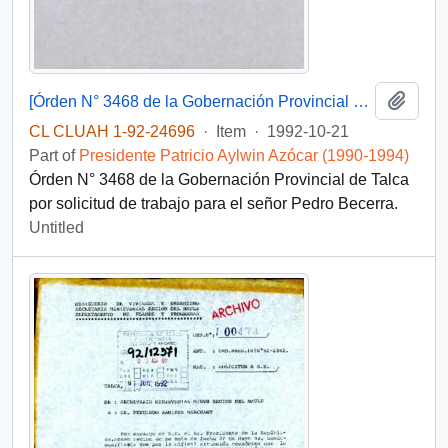
Add t
[Órden N° 3468 de la Gobernación Provincial de Talca]
CL CLUAH 1-92-24696
·
Item
·
1992-10-21
Part of
Presidente Patricio Aylwin Azócar (1990-1994)
Órden N° 3468 de la Gobernación Provincial de Talca
por solicitud de trabajo para el señor Pedro Becerra.
Untitled