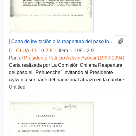
Add t
[ Carta de invitación a la reapertura del paso internacional El Pehuenche].
CL CLUAH 1-10-2-8
·
Item
·
1991-2-9
Part of
Presidente Patricio Aylwin Azócar (1990-1994)
Carta realizada por La Comisión Chilena Reapertura
del paso el "Pehuenche" invitando al Presidente
Aylwin a ser parte del tradicional abrazo en la cumbre.
Untitled