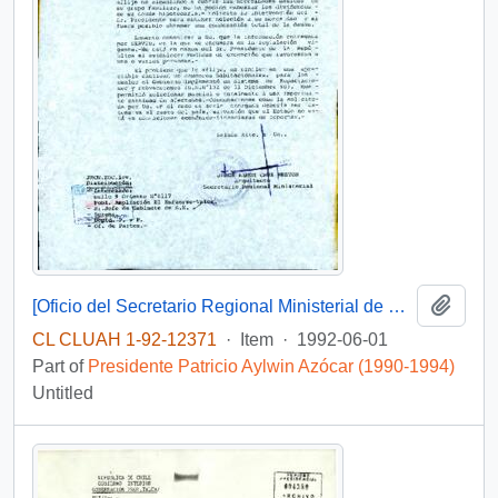
Add t
[Oficio del Secretario Regional Ministerial de Vivienda y Urbanismo de la Región del Maule]
CL CLUAH 1-92-12371
·
Item
·
1992-06-01
Part of
Presidente Patricio Aylwin Azócar (1990-1994)
Untitled