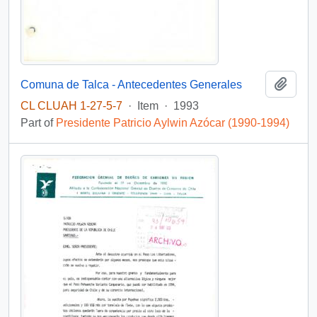
Add t
Comuna de Talca - Antecedentes Generales
CL CLUAH 1-27-5-7
·
Item
·
1993
Part of
Presidente Patricio Aylwin Azócar (1990-1994)