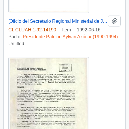
Add t
[Oficio del Secretario Regional Ministerial de Justicia de la Región del Maule dirigida al Jefe de Gabinete Presidencial]
CL CLUAH 1-92-14190
·
Item
·
1992-06-16
Part of
Presidente Patricio Aylwin Azócar (1990-1994)
Untitled