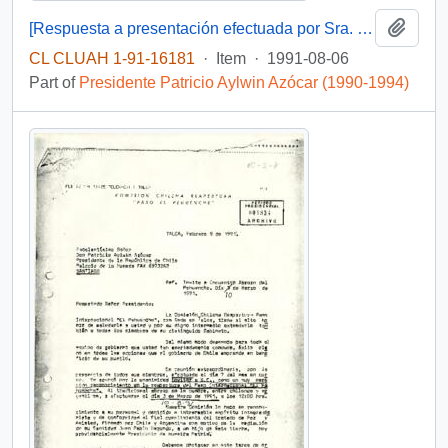
Add t
[Respuesta a presentación efectuada por Sra. Lila Cid]
CL CLUAH 1-91-16181
·
Item
·
1991-08-06
Part of
Presidente Patricio Aylwin Azócar (1990-1994)