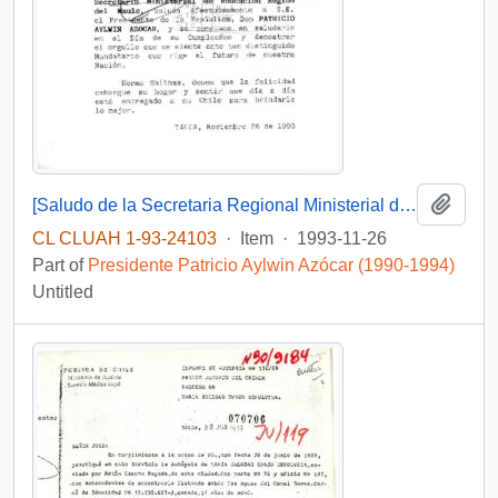
Add t
[Saludo de la Secretaria Regional Ministerial de Educación de la Región del Maule dirigido al Presidente Patricio Aylwin]
CL CLUAH 1-93-24103
·
Item
·
1993-11-26
Part of
Presidente Patricio Aylwin Azócar (1990-1994)
Untitled