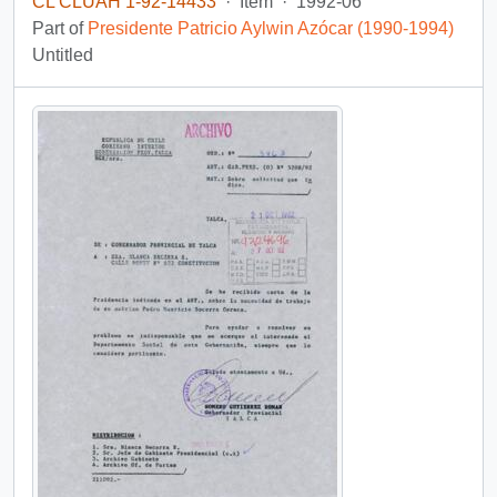
CL CLUAH 1-92-14433
·
Item
·
1992-06
Part of
Presidente Patricio Aylwin Azócar (1990-1994)
Untitled