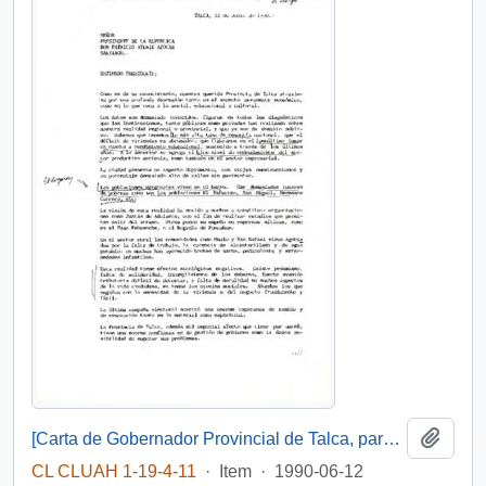
Add t
[Carta de Gobernador Provincial de Talca, para S.E El Presidente de la República, 12 junio 1990 ]
CL CLUAH 1-19-4-11
·
Item
·
1990-06-12