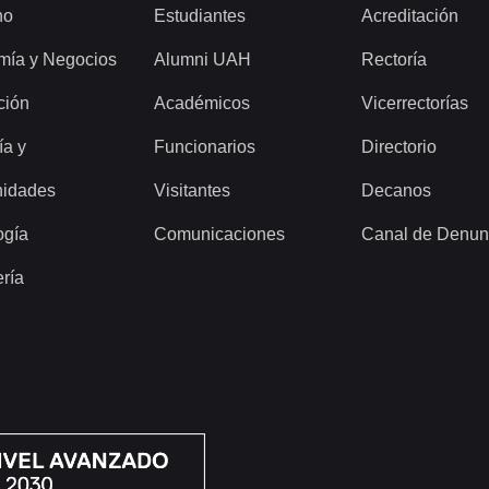
ho
Estudiantes
Acreditación
mía y Negocios
Alumni UAH
Rectoría
ción
Académicos
Vicerrectorías
ía y
Funcionarios
Directorio
idades
Visitantes
Decanos
ogía
Comunicaciones
Canal de Denun
ería