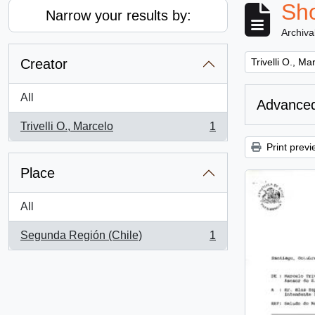
Sho
Narrow your results by:
Archiva
Remove filter:
Creator
Trivelli O., Ma
All
Advanced
Trivelli O., Marcelo
1
, 1 results
Print previ
Place
All
Segunda Región (Chile)
1
, 1 results