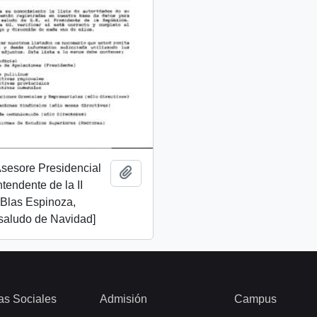
 Asesore Presidencial
Add to clipboard
Intendente de la II
 Blas Espinoza,
 saludo de Navidad]
as Sociales
Admisión
Campus