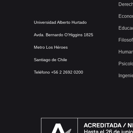
Derec
Econo
Universidad Alberto Hurtado
Educa
Avda. Bernardo O’Higgins 1825
Filosof
Metro Los Héroes
Human
Santiago de Chile
Psicol
Teléfono +56 2 2692 0200
Ingeni