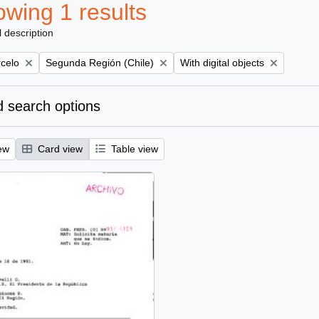
wing 1 results
l description
Remove filter:
Remove filter:
rcelo
Segunda Región (Chile)
With digital objects
 search options
ew
Card view
Table view