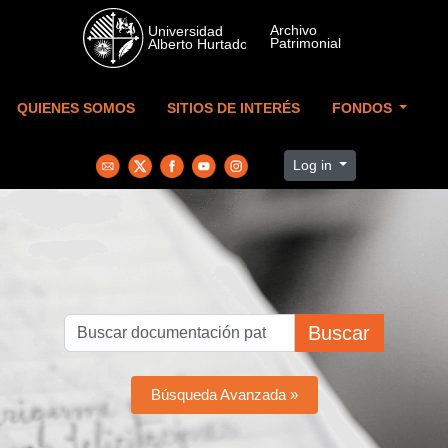
Skip to main content
QUIENES SOMOS
SITIOS DE INTERÉS
FONDOS
Log in
Buscar
Búsqueda Avanzada »