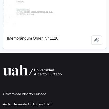
[Memorándum Órden N° 1120]
Add t
Universidad Alberto Hurtado
Avda. Bernardo O’Higgins 1825