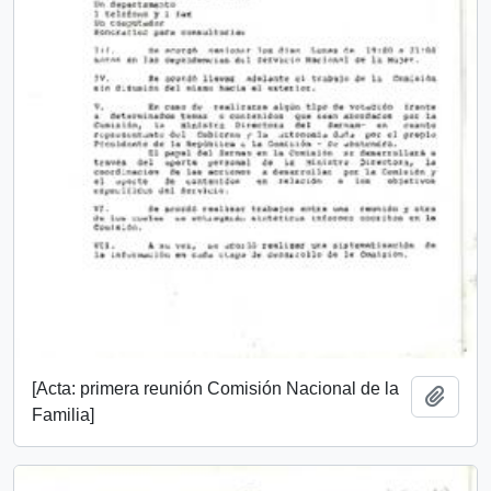
[Acta: primera reunión Comisión Nacional de la
Add t
Familia]