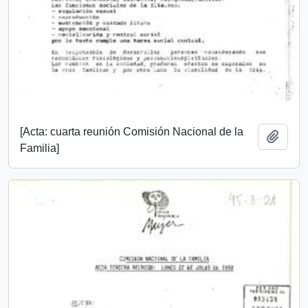
[Acta: cuarta reunión Comisión Nacional de la
Add t
Familia]