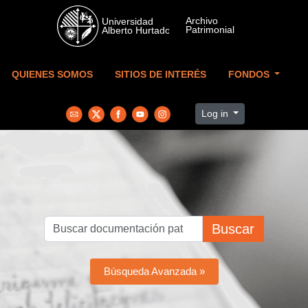
Skip to main content
QUIENES SOMOS
SITIOS DE INTERÉS
FONDOS
Log in
Buscar
Búsqueda Avanzada »