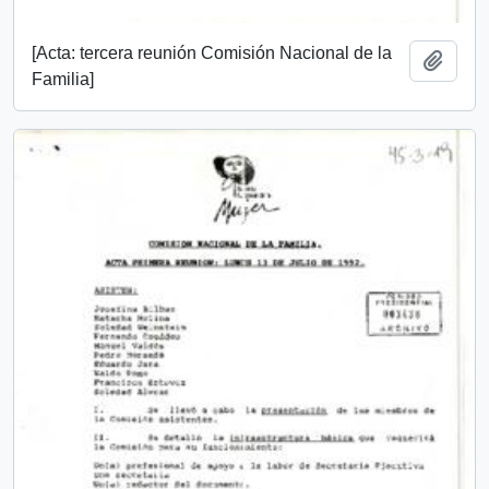
[Acta: tercera reunión Comisión Nacional de la
Add t
Familia]