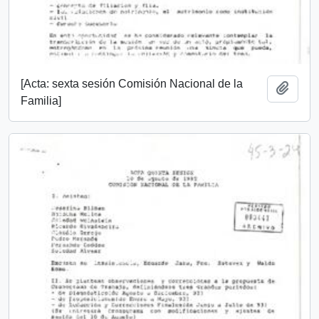
[Acta: sexta sesión Comisión Nacional de la
Add t
Familia]