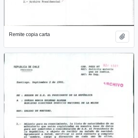
Remite copia carta
Add t