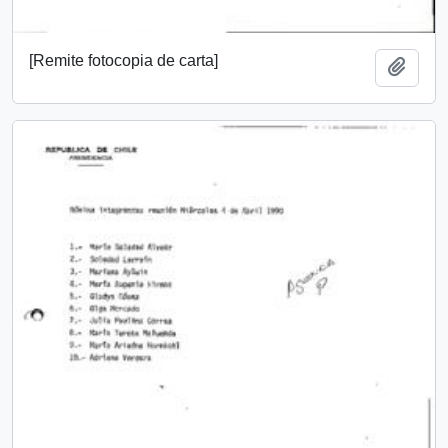
[Remite fotocopia de carta]
Add t