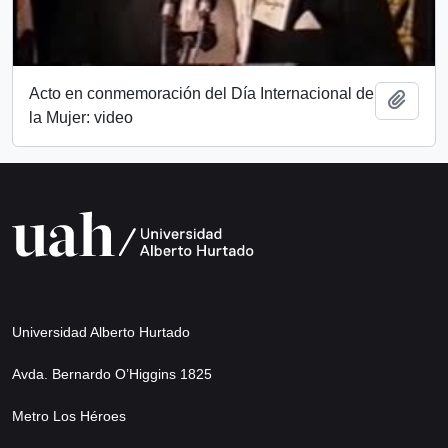
Acto en conmemoración del Día Internacional de
Add t
la Mujer: video
Universidad Alberto Hurtado
Avda. Bernardo O’Higgins 1825
Metro Los Héroes