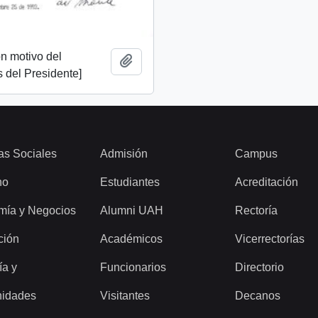
n motivo del
Add to clipboard
 del Presidente]
as Sociales
Admisión
Campus
ho
Estudiantes
Acreditación
mía y Negocios
Alumni UAH
Rectoría
ción
Académicos
Vicerrectorías
ía y
Funcionarios
Directorio
idades
Visitantes
Decanos