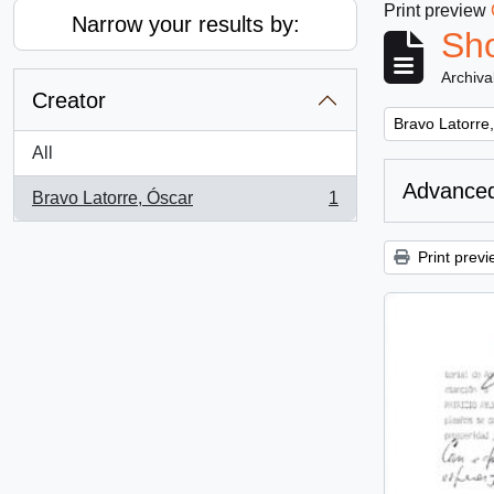
Print preview
Narrow your results by:
Sho
Archiva
Creator
Remove filter:
Bravo Latorre
All
Advanced
Bravo Latorre, Óscar
1
, 1 results
Print previ