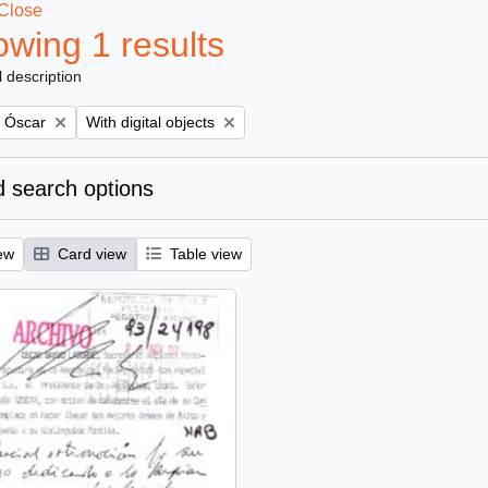
Close
wing 1 results
l description
Remove filter:
, Óscar
With digital objects
 search options
ew
Card view
Table view