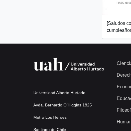
[Saludos co
cumpleaños
Cienci
Derec
Econo
Universidad Alberto Hurtado
Educa
Avda. Bernardo O’Higgins 1825
Filosof
Metro Los Héroes
Human
Santiago de Chile