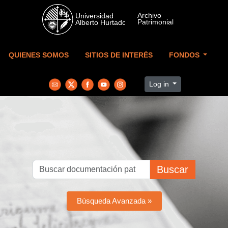
Skip to main content
QUIENES SOMOS
SITIOS DE INTERÉS
FONDOS
Log in
Buscar
Búsqueda Avanzada »