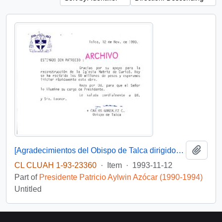
Add t
[Agradecimientos del Obispo de Talca dirigidos al Presidente Patricio Aylwin por el apoyo en la reconstrucción de la Iglesia Matriz de Curicó]
CL CLUAH 1-93-23360
·
Item
·
1993-11-12
Part of
Presidente Patricio Aylwin Azócar (1990-1994)
Untitled