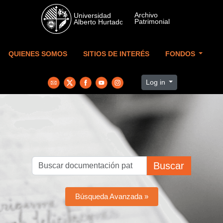
Skip to main content
QUIENES SOMOS
SITIOS DE INTERÉS
FONDOS
Log in
Buscar
Búsqueda Avanzada »