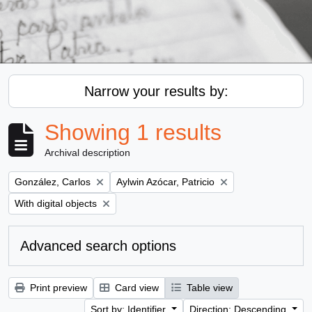
Narrow your results by:
Showing 1 results
Archival description
Remove filter:
Remove filter:
González, Carlos
Aylwin Azócar, Patricio
Remove filter:
With digital objects
Advanced search options
Print preview
Card view
Table view
Sort by: Identifier
Direction: Descending