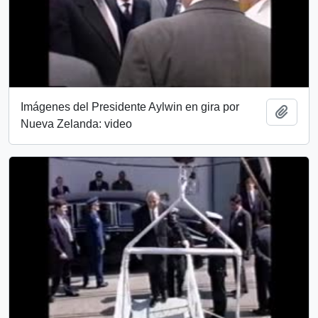
Imágenes del Presidente Aylwin en gira por
Add t
Nueva Zelanda: video