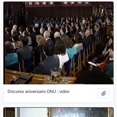
Discurso aniversario ONU : video
Add t