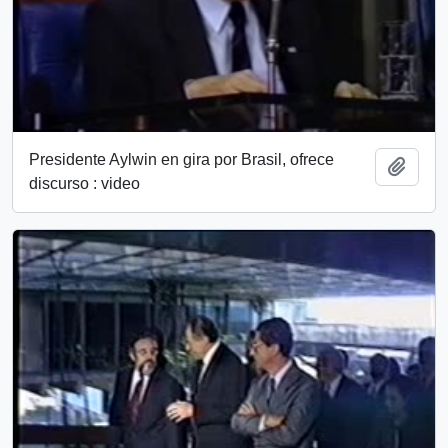
Presidente Aylwin en gira por Brasil, ofrece
Add t
discurso : video