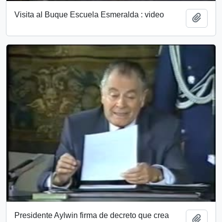
Visita al Buque Escuela Esmeralda : video
Add t
Presidente Aylwin firma de decreto que crea
Add t