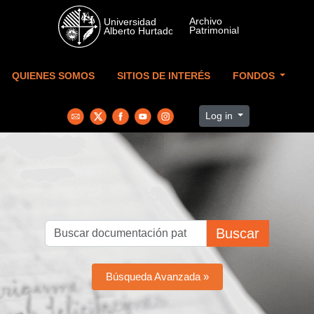
Skip to main content
QUIENES SOMOS
SITIOS DE INTERÉS
FONDOS
Log in
Buscar
Búsqueda Avanzada »