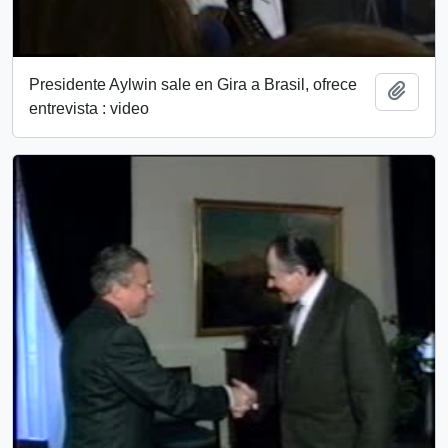
Presidente Aylwin sale en Gira a Brasil, ofrece
Add t
entrevista : video