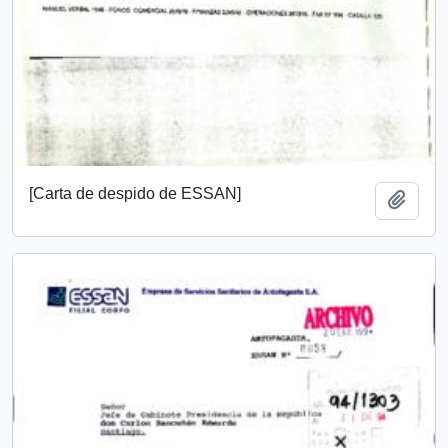
[Carta de despido de ESSAN]
Add t