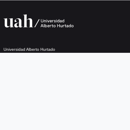
Universidad Alberto Hurtado
Avda. Bernardo O’Higgins 1825
Metro Los Héroes
Santiago de Chile
Teléfono +56 2 2692 0200