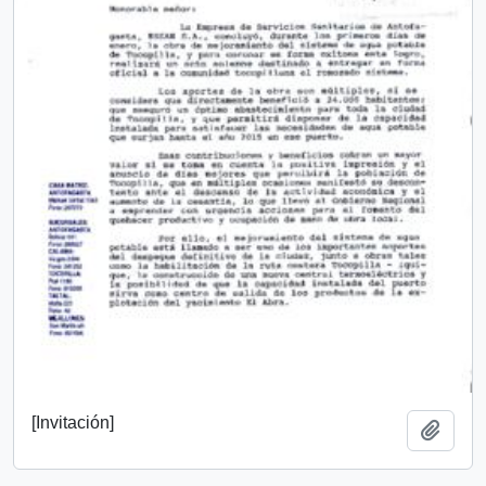
[Invitación]
Add t