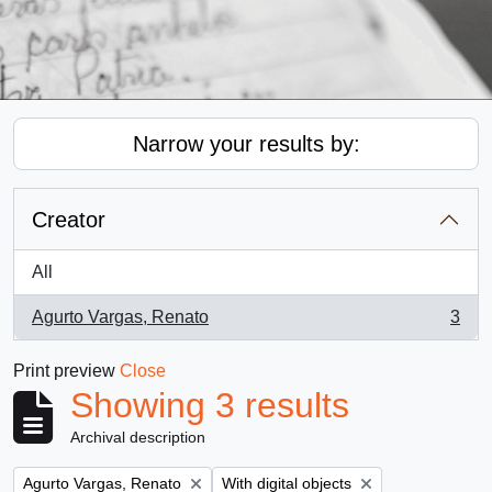
Narrow your results by:
Creator
All
Agurto Vargas, Renato
3
, 3 results
Print preview
Close
Showing 3 results
Archival description
Remove filter:
Remove filter:
Agurto Vargas, Renato
With digital objects