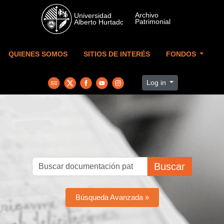
Skip to main content
QUIENES SOMOS
SITIOS DE INTERÉS
FONDOS
Log in
Buscar
Búsqueda Avanzada »