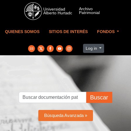
Skip to main content
QUIENES SOMOS
SITIOS DE INTERÉS
FONDOS
Log in
Buscar
Búsqueda Avanzada »