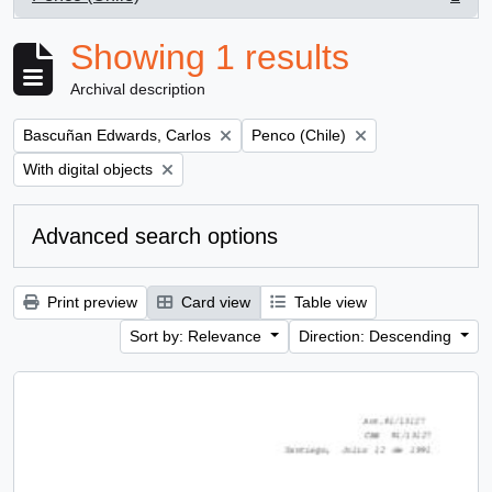
, 1 results
Showing 1 results
Archival description
Remove filter:
Remove filter:
Bascuñan Edwards, Carlos
Penco (Chile)
Remove filter:
With digital objects
Advanced search options
Print preview
Card view
Table view
Sort by: Relevance
Direction: Descending