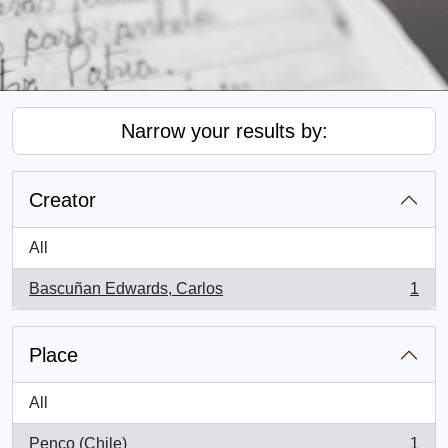
Narrow your results by:
Creator
All
Bascuñan Edwards, Carlos
1
, 1 results
Place
All
Penco (Chile)
1