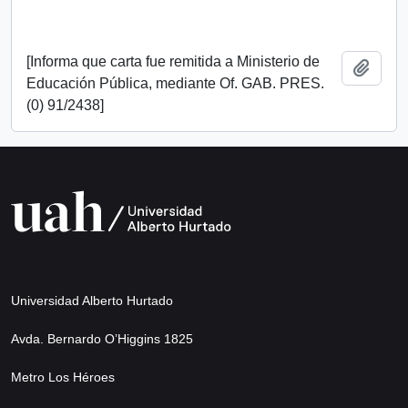
[Informa que carta fue remitida a Ministerio de
Add t
Educación Pública, mediante Of. GAB. PRES.
(0) 91/2438]
Universidad Alberto Hurtado
Avda. Bernardo O’Higgins 1825
Metro Los Héroes