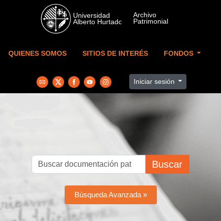
Skip to main content
QUIENES SOMOS
SITIOS DE INTERÉS
FONDOS
Iniciar sesión
Buscar
Búsqueda Avanzada »