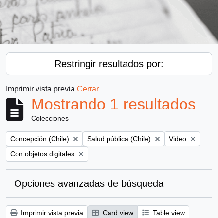
Restringir resultados por:
Imprimir vista previa
Cerrar
Mostrando 1 resultados
Colecciones
Remove filter:
Remove filter:
Remove filter:
Concepción (Chile)
Salud pública (Chile)
Video
Remove filter:
Con objetos digitales
Opciones avanzadas de búsqueda
Imprimir vista previa
Card view
Table view