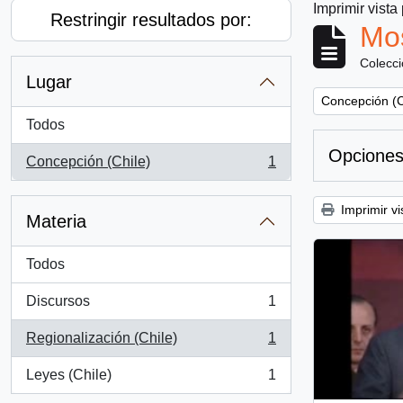
Imprimir vista
Restringir resultados por:
Mos
Colecc
Lugar
Remove filter:
Concepción (C
Todos
Opciones
Concepción (Chile)
1
, 1 resultados
Imprimir vi
Materia
Todos
Discursos
1
, 1 resultados
Regionalización (Chile)
1
, 1 resultados
Leyes (Chile)
1
, 1 resultados