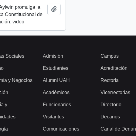
Aylwin promulga la
Añadir al portapapeles
a Constitucional de
ción: video
as Sociales
Admisión
Campus
ho
Estudiantes
Acreditación
mía y Negocios
Alumni UAH
Rectoría
ción
Académicos
Vicerrectorías
ía y
Funcionarios
Directorio
idades
Visitantes
Decanos
ogía
Comunicaciones
Canal de Denun