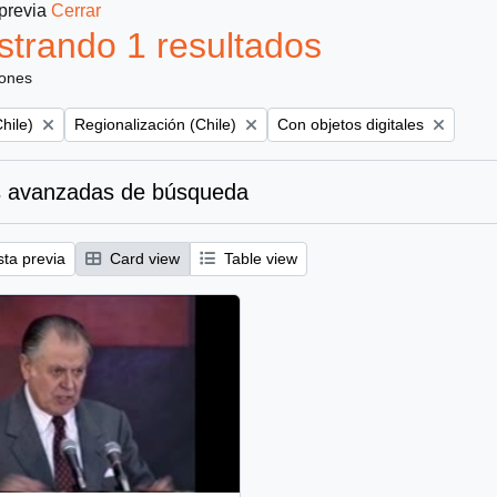
 previa
Cerrar
trando 1 resultados
iones
Remove filter:
Remove filter:
hile)
Regionalización (Chile)
Con objetos digitales
 avanzadas de búsqueda
sta previa
Card view
Table view