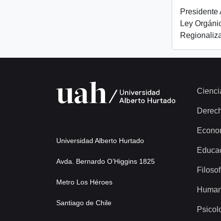
Presidente 
Ley Orgánic
Regionaliza
Cienci
Derec
Econo
Universidad Alberto Hurtado
Educa
Avda. Bernardo O’Higgins 1825
Filosof
Metro Los Héroes
Human
Santiago de Chile
Psicol