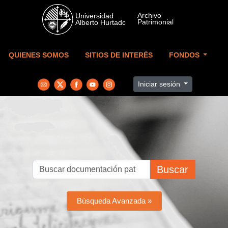
Skip to main content
QUIENES SOMOS
SITIOS DE INTERÉS
FONDOS
Iniciar sesión
Buscar
Búsqueda Avanzada »