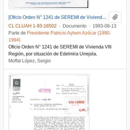
Añadi
[Oficio Orden N° 1241 de SEREMI de Vivienda VIII Región]
CL CLUAH 1-93-16502
·
Documento
·
1993-08-13
Parte de
Presidente Patricio Aylwin Azócar (1990-
1994)
Oficio Orden N° 1241 de SEREMI de Vivienda VIII
Región, por situación de Edelmira Urrejola.
Moffat López, Sergio