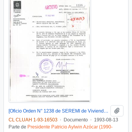
Añadi
[Oficio Orden N° 1238 de SEREMI de Vivienda VIII Región]
CL CLUAH 1-93-16503
·
Documento
·
1993-08-13
Parte de
Presidente Patricio Aylwin Azócar (1990-