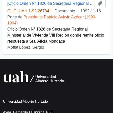
Añadi
[Oficio Orden N° 1826 de Secretaría Regional Ministerial de Vivienda VIII Región]
CL CLUAH 1-92-26784
·
Documento
·
1992-11-16
Parte de
Presidente Patricio Aylwin Azócar (1990-
1994)
Oficio Orden N° 1826 de Secretaría Regional
Ministerial de Vivienda VIII Región donde remite oficio
respuesta a Sra. Alicia Mondaca
Moffat López, Sergio
Universidad Alberto Hurtado
Avda. Bernardo O’Higgins 1825