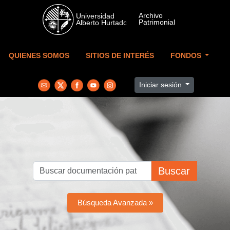
Skip to main content
QUIENES SOMOS
SITIOS DE INTERÉS
FONDOS
Iniciar sesión
Buscar
Búsqueda Avanzada »