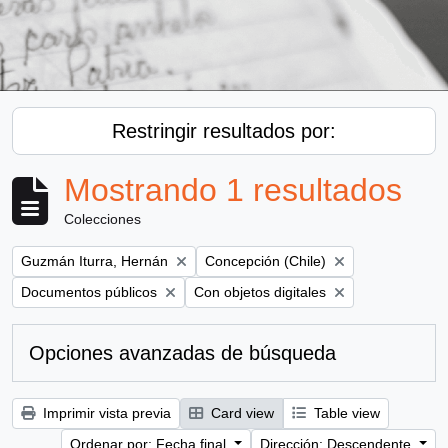
Restringir resultados por:
Mostrando 1 resultados
Colecciones
Remove filter:
Remove filter:
Guzmán Iturra, Hernán
Concepción (Chile)
Remove filter:
Remove filter:
Documentos públicos
Con objetos digitales
Opciones avanzadas de búsqueda
Imprimir vista previa
Card view
Table view
Ordenar por: Fecha final
Dirección: Descendente