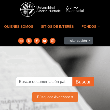
Skip to main content
QUIENES SOMOS
SITIOS DE INTERÉS
FONDOS
Iniciar sesión
Buscar
Búsqueda Avanzada »