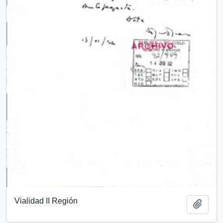
Vialidad II Región
Add t