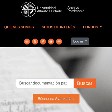
Skip to main content
QUIENES SOMOS
SITIOS DE INTERÉS
FONDOS
Log in
Buscar
Búsqueda Avanzada »