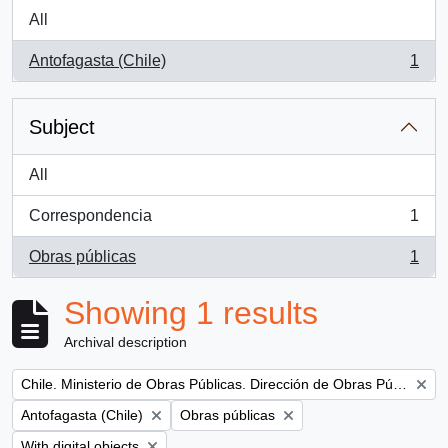
All
Antofagasta (Chile)
1
, 1 results
Subject
All
Correspondencia
1
, 1 results
Obras públicas
1
, 1 results
Showing 1 results
Archival description
Remove filter:
Chile. Ministerio de Obras Públicas. Dirección de Obras Públicas
Remove filter:
Remove filter:
Antofagasta (Chile)
Obras públicas
Remove filter:
With digital objects