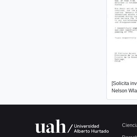
[Solicita in
Nelson Wlad
Cienci