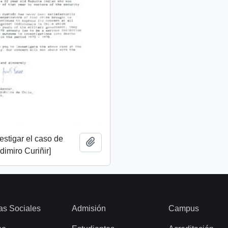
vestigar el caso de
Añadir al portapapeles
imiro Curiñir]
as Sociales
Admisión
Campus