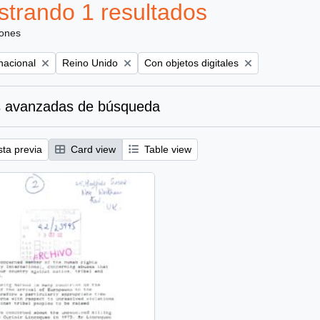
trando 1 resultados
iones
Remove filter:
Remove filter:
nacional
Reino Unido
Con objetos digitales
 avanzadas de búsqueda
sta previa
Card view
Table view