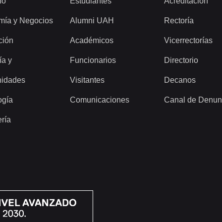
ho
Estudiantes
Acreditación
mía y Negocios
Alumni UAH
Rectoría
ción
Académicos
Vicerrectorías
ía y
Funcionarios
Directorio
idades
Visitantes
Decanos
ogía
Comunicaciones
Canal de Denun
ería