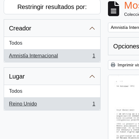
Mos
Restringir resultados por:
Colecc
Remove filter:
Creador
Amnistía Inter
Todos
Opciones
Amnistía Internacional
1
, 1 resultados
Imprimir vi
Lugar
Todos
Reino Unido
1
, 1 resultados