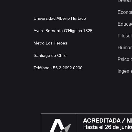
Derec
Econo
Universidad Alberto Hurtado
Educa
Avda. Bernardo O’Higgins 1825
Filosof
Metro Los Héroes
Human
Santiago de Chile
Psicol
Teléfono +56 2 2692 0200
Ingeni