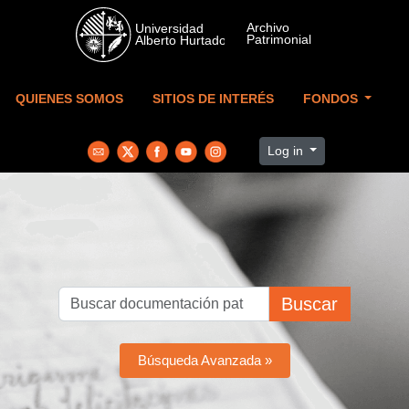
Skip to main content
QUIENES SOMOS
SITIOS DE INTERÉS
FONDOS
Log in
Buscar
Búsqueda Avanzada »