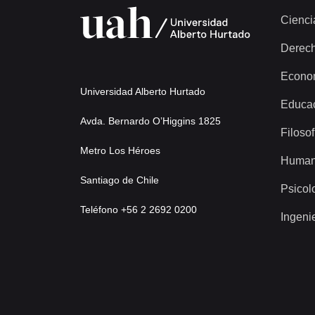
Cienci
Derec
Econo
Universidad Alberto Hurtado
Educa
Avda. Bernardo O’Higgins 1825
Filosof
Metro Los Héroes
Human
Santiago de Chile
Psicol
Teléfono +56 2 2692 0200
Ingeni