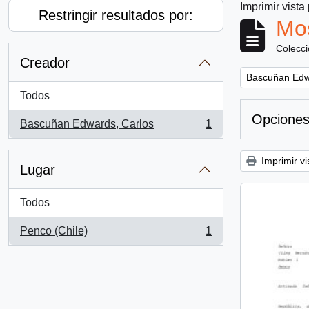
Imprimir vista
Restringir resultados por:
Mos
Colecc
Creador
Remove filter:
Bascuñan Edw
Todos
Opciones
Bascuñan Edwards, Carlos
1
, 1 resultados
Imprimir vi
Lugar
Todos
Penco (Chile)
1
, 1 resultados