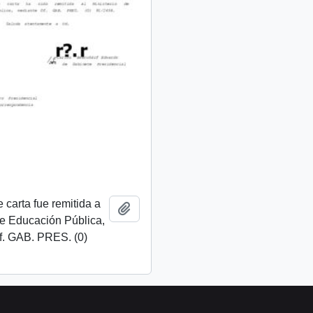
 carta fue remitida a
Añadir al portapapeles
de Educación Pública,
f. GAB. PRES. (0)