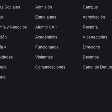
as Sociales
Admisión
Campus
ho
Estudiantes
Acreditación
mía y Negocios
Alumni UAH
Rectoría
ción
Académicos
Vicerrectorías
ía y
Funcionarios
Directorio
idades
Visitantes
Decanos
ogía
Comunicaciones
Canal de Denun
ería