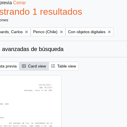
 previa
Cerrar
trando 1 resultados
iones
Remove filter:
Remove filter:
ards, Carlos
Penco (Chile)
Con objetos digitales
 avanzadas de búsqueda
sta previa
Card view
Table view