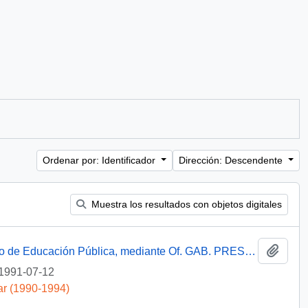
Ordenar por: Identificador
Dirección: Descendente
Muestra los resultados con objetos digitales
Añadi
[Informa que carta fue remitida a Ministerio de Educación Pública, mediante Of. GAB. PRES. (0) 91/2438]
1991-07-12
ar (1990-1994)