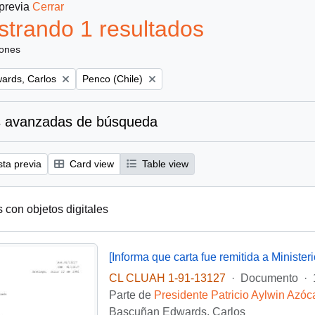
 previa
Cerrar
trando 1 resultados
iones
Remove filter:
ards, Carlos
Penco (Chile)
 avanzadas de búsqueda
sta previa
Card view
Table view
s con objetos digitales
CL CLUAH 1-91-13127
·
Documento
·
Parte de
Presidente Patricio Aylwin Azóc
Bascuñan Edwards, Carlos