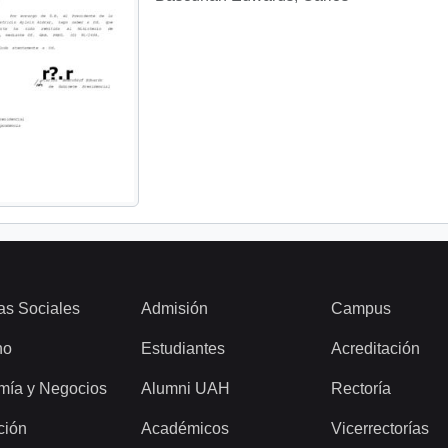
as Sociales
Admisión
Campus
ho
Estudiantes
Acreditación
mía y Negocios
Alumni UAH
Rectoría
ción
Académicos
Vicerrectorías