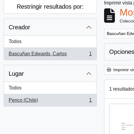
Imprimir vista
Restringir resultados por:
Mos
Colecc
Creador
Remove filter:
Bascuñan Edw
Todos
Opciones
Bascuñan Edwards, Carlos
1
, 1 resultados
Imprimir vi
Lugar
Todos
1 resultado
Penco (Chile)
1
, 1 resultados