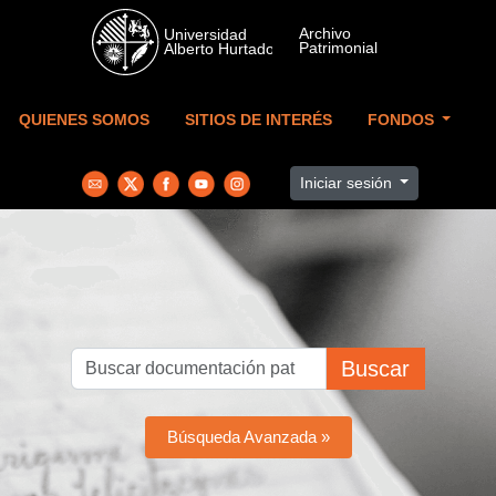
Skip to main content
QUIENES SOMOS
SITIOS DE INTERÉS
FONDOS
Iniciar sesión
Buscar
Búsqueda Avanzada »