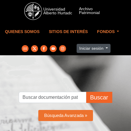
Skip to main content
QUIENES SOMOS
SITIOS DE INTERÉS
FONDOS
Iniciar sesión
Buscar
Búsqueda Avanzada »