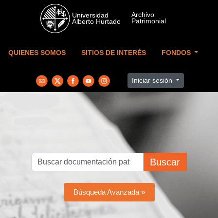
Skip to main content
QUIENES SOMOS
SITIOS DE INTERÉS
FONDOS
Iniciar sesión
Buscar
Búsqueda Avanzada »