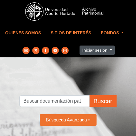
Skip to main content
QUIENES SOMOS
SITIOS DE INTERÉS
FONDOS
Iniciar sesión
Buscar
Búsqueda Avanzada »