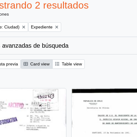
trando 2 resultados
iones
Remove filter:
e: Ciudad)
Expediente
 avanzadas de búsqueda
sta previa
Card view
Table view