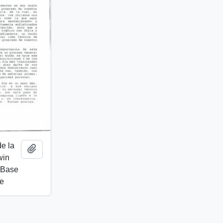
de la
Añadir al portapapeles
win
 Base
le