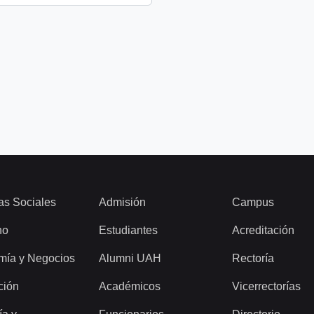
as Sociales
Admisión
Campus
ho
Estudiantes
Acreditación
mía y Negocios
Alumni UAH
Rectoría
ción
Académicos
Vicerrectorías