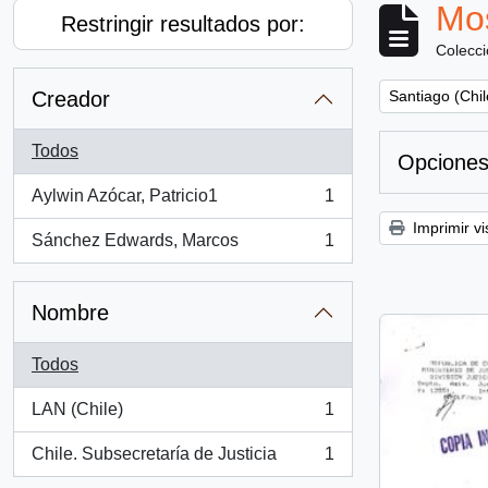
Mos
Restringir resultados por:
Colecc
Remove filter:
Creador
Santiago (Chil
Todos
Opciones
Aylwin Azócar, Patricio1
1
, 1 resultados
Imprimir vi
Sánchez Edwards, Marcos
1
, 1 resultados
Nombre
Todos
LAN (Chile)
1
, 1 resultados
Chile. Subsecretaría de Justicia
1
, 1 resultados