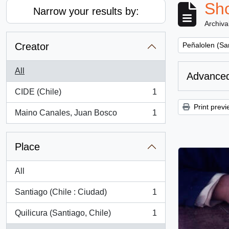
Sho
Narrow your results by:
Archiva
Remove filter:
Creator
Peñalolen (San
All
Advanced
CIDE (Chile)
1
, 1 results
Print previ
Maino Canales, Juan Bosco
1
, 1 results
Place
All
Santiago (Chile : Ciudad)
1
, 1 results
Quilicura (Santiago, Chile)
1
, 1 results