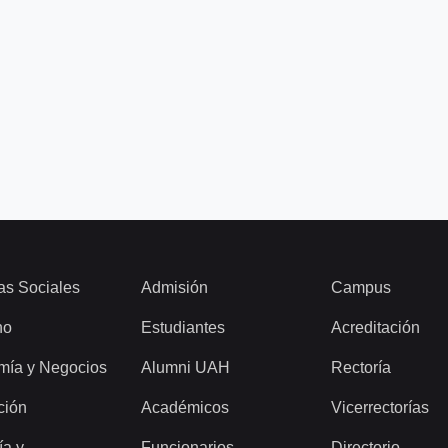
as Sociales
Admisión
Campus
ho
Estudiantes
Acreditación
mía y Negocios
Alumni UAH
Rectoría
ción
Académicos
Vicerrectorías
ía y
Funcionarios
Directorio