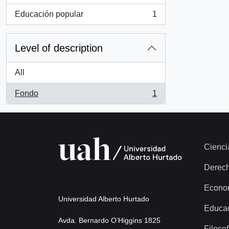
Educación popular
1
, 1 results
Level of description
All
Fondo
1
, 1 results
Cienci
Derec
Econo
Universidad Alberto Hurtado
Educa
Avda. Bernardo O’Higgins 1825
Filosof