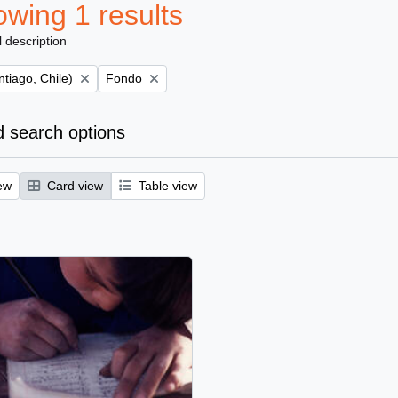
wing 1 results
l description
Remove filter:
tiago, Chile)
Fondo
 search options
ew
Card view
Table view