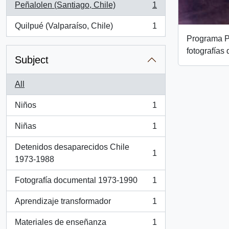
Peñalolen (Santiago, Chile)
1
, 1 results
Quilpué (Valparaíso, Chile)
1
, 1 results
Programa P
fotografías
Subject
All
Niños
1
, 1 results
Niñas
1
, 1 results
Detenidos desaparecidos Chile
1
, 1 results
1973-1988
Fotografía documental 1973-1990
1
, 1 results
Aprendizaje transformador
1
, 1 results
Materiales de enseñanza
1
, 1 results