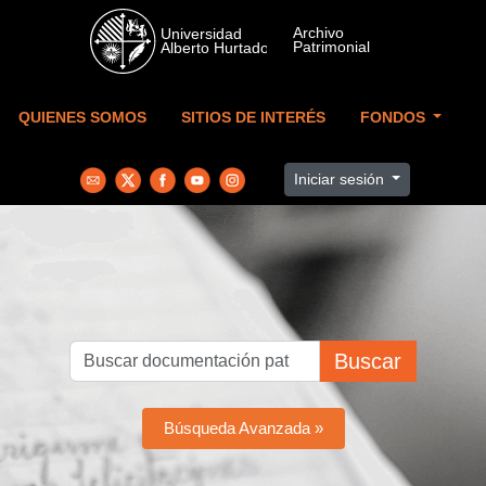
Skip to main content
QUIENES SOMOS
SITIOS DE INTERÉS
FONDOS
Iniciar sesión
Buscar
Búsqueda Avanzada »