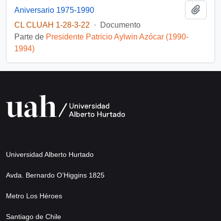
Añadi
Aniversario 1975-1990
CL CLUAH 1-28-3-22
·
Documento
Parte de
Presidente Patricio Aylwin Azócar (1990-
1994)
Universidad Alberto Hurtado
Avda. Bernardo O’Higgins 1825
Metro Los Héroes
Santiago de Chile