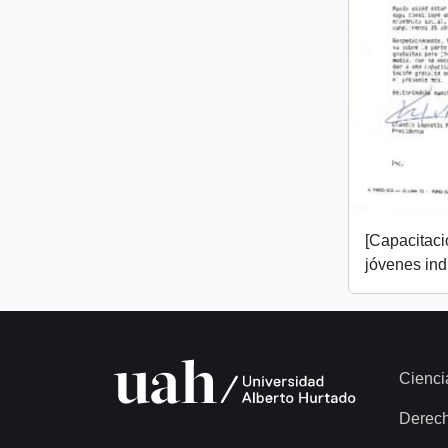
[Capacitaci
jóvenes ind
Cienci
Derec