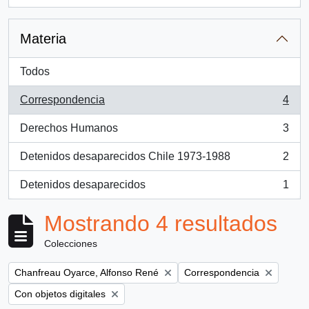
, 1 resultados
Materia
Todos
Correspondencia
4
, 4 resultados
Derechos Humanos
3
, 3 resultados
Detenidos desaparecidos Chile 1973-1988
2
, 2 resultados
Detenidos desaparecidos
1
, 1 resultados
Mostrando 4 resultados
Colecciones
Remove filter:
Remove filter:
Chanfreau Oyarce, Alfonso René
Correspondencia
Remove filter:
Con objetos digitales