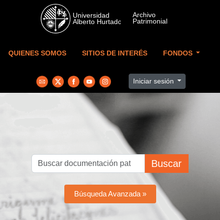
Skip to main content
QUIENES SOMOS
SITIOS DE INTERÉS
FONDOS
Iniciar sesión
Buscar
Búsqueda Avanzada »