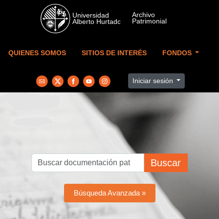
Skip to main content
QUIENES SOMOS
SITIOS DE INTERÉS
FONDOS
Iniciar sesión
Buscar
Búsqueda Avanzada »