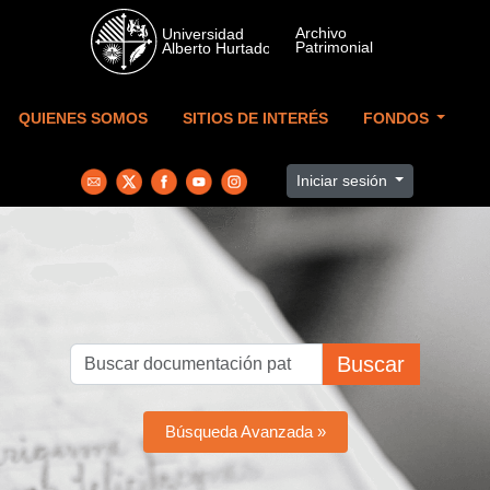
Skip to main content
QUIENES SOMOS
SITIOS DE INTERÉS
FONDOS
Iniciar sesión
Buscar
Búsqueda Avanzada »