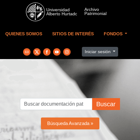
Skip to main content
QUIENES SOMOS
SITIOS DE INTERÉS
FONDOS
Iniciar sesión
Buscar
Búsqueda Avanzada »