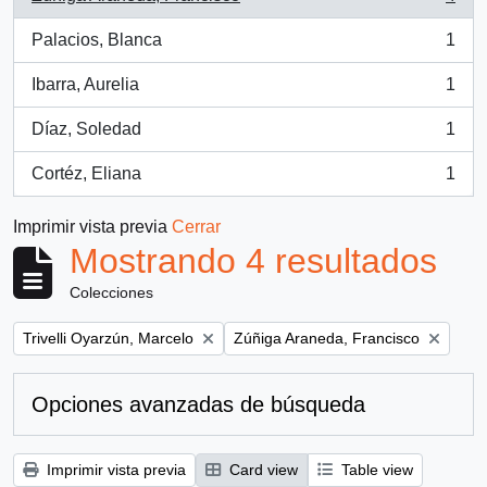
, 4 resultados
Palacios, Blanca
1
, 1 resultados
Ibarra, Aurelia
1
, 1 resultados
Díaz, Soledad
1
, 1 resultados
Cortéz, Eliana
1
, 1 resultados
Imprimir vista previa
Cerrar
Mostrando 4 resultados
Colecciones
Remove filter:
Remove filter:
Trivelli Oyarzún, Marcelo
Zúñiga Araneda, Francisco
Opciones avanzadas de búsqueda
Imprimir vista previa
Card view
Table view