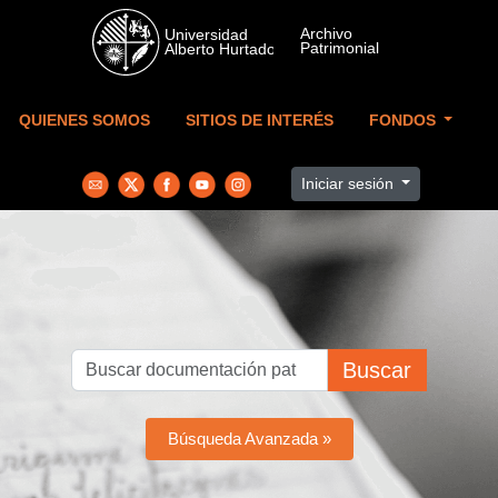
Skip to main content
QUIENES SOMOS
SITIOS DE INTERÉS
FONDOS
Iniciar sesión
Buscar
Búsqueda Avanzada »