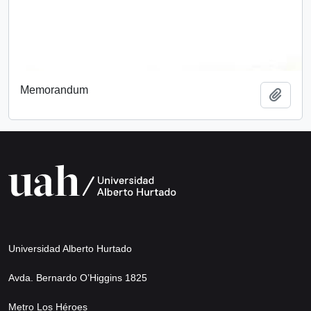
Memorandum
Add t
Universidad Alberto Hurtado
Avda. Bernardo O’Higgins 1825
Metro Los Héroes