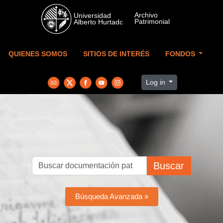
Skip to main content
QUIENES SOMOS
SITIOS DE INTERÉS
FONDOS
Log in
Buscar
Búsqueda Avanzada »