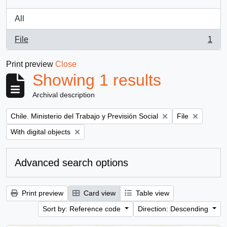
All
File
1
, 1 results
Print preview
Close
Showing 1 results
Archival description
Remove filter:
Remove filter:
Chile. Ministerio del Trabajo y Previsión Social
File
Remove filter:
With digital objects
Advanced search options
Print preview
Card view
Table view
Sort by: Reference code
Direction: Descending