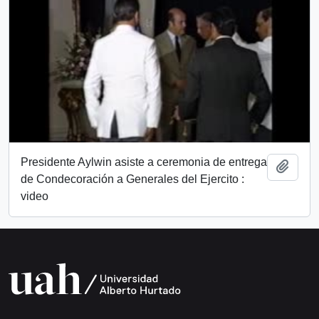
Presidente Aylwin asiste a ceremonia de entrega
Añadi
de Condecoración a Generales del Ejercito :
video