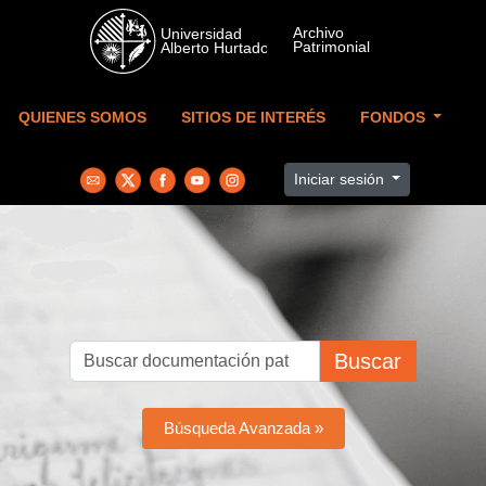
Skip to main content
QUIENES SOMOS
SITIOS DE INTERÉS
FONDOS
Iniciar sesión
Buscar
Búsqueda Avanzada »