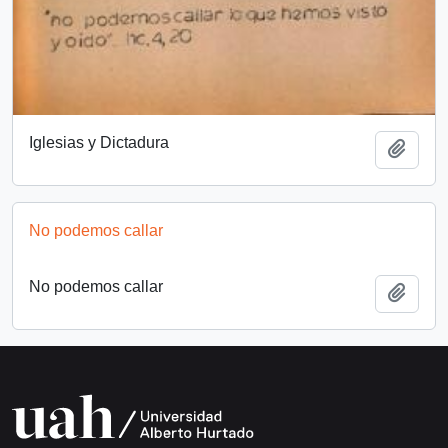
Iglesias y Dictadura
Añadi
No podemos callar
No podemos callar
Añadi