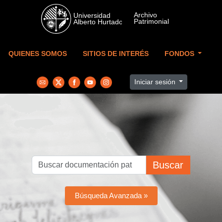
Skip to main content
QUIENES SOMOS
SITIOS DE INTERÉS
FONDOS
Iniciar sesión
Buscar
Búsqueda Avanzada »