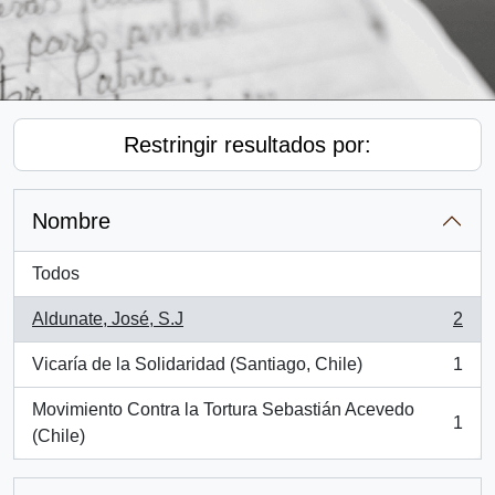
Restringir resultados por:
Nombre
Todos
Aldunate, José, S.J
2
, 2 resultados
Vicaría de la Solidaridad (Santiago, Chile)
1
, 1 resultados
Movimiento Contra la Tortura Sebastián Acevedo
1
, 1 resultados
(Chile)