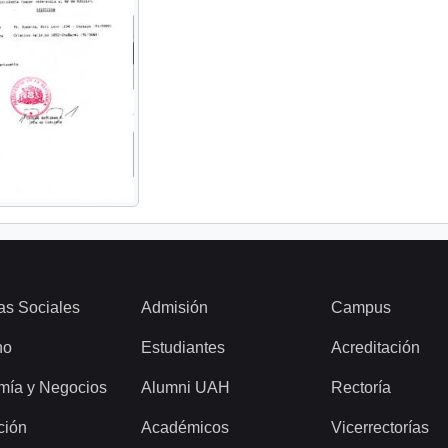
as Sociales
Admisión
Campus
ho
Estudiantes
Acreditación
mía y Negocios
Alumni UAH
Rectoría
ción
Académicos
Vicerrectorías