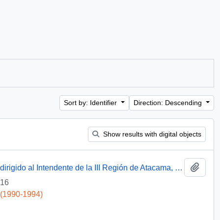
Sort by: Identifier
Direction: Descending
Show results with digital objects
Add t
[Oficio del Jefe de Gabinete Presidencial dirigido al Intendente de la III Región de Atacama, Sr. Raúl Barrionuevo]
-16
 (1990-1994)