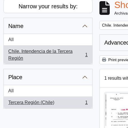
Sho
Narrow your results by:
Archiva
Remove filter:
Name
Chile. Intende
All
Advanced
Chile. Intendencia de la Tercera
1
, 1 results
Región
Print previ
Place
1 results wi
All
Tercera Región (Chile)
1
, 1 results