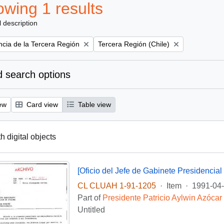
wing 1 results
l description
Remove filter:
ncia de la Tercera Región
Tercera Región (Chile)
 search options
ew
Card view
Table view
th digital objects
CL CLUAH 1-91-1205
·
Item
·
1991-04
Part of
Presidente Patricio Aylwin Azócar
Untitled