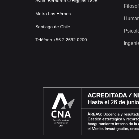
Avda. Bernardo O’Higgins 1825
Filosof
Metro Los Héroes
Human
Santiago de Chile
Psicol
Teléfono +56 2 2692 0200
Ingeni