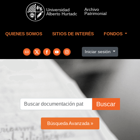
Skip to main content
QUIENES SOMOS
SITIOS DE INTERÉS
FONDOS
Iniciar sesión
Buscar
Búsqueda Avanzada »