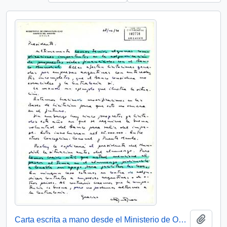
Añadi
Carta escrita a mano desde el Ministerio de Obras Públicas, del Gabinete del Ministro, dirigida al Presidente [de la República de Chile]