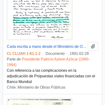
Añadi
Carta escrita a mano desde el Ministerio de Obras Públicas, del Gabinete del Ministro, dirigida al Presidente [de la República de Chile]
CL CLUAH 1-61-1-2
·
Documento
·
1991-02-28
Parte de
Presidente Patricio Aylwin Azócar (1990-
1994)
Con referencia a las complicaciones en la
adjudicación de Propuestas viales financiadas con el
Banco Mundial
Chile. Ministerio de Obras Públicas