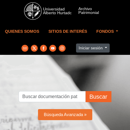
Skip to main content
QUIENES SOMOS
SITIOS DE INTERÉS
FONDOS
Iniciar sesión
Buscar
Búsqueda Avanzada »