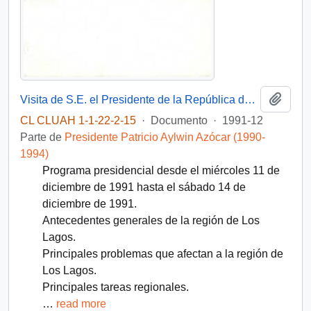
Añadi
Visita de S.E. el Presidente de la República don Patricio Aylwin Azócar a la región de Los Lagos (11 al 14 de diciembre de 1991)
CL CLUAH 1-1-22-2-15
·
Documento
·
1991-12
Parte de
Presidente Patricio Aylwin Azócar (1990-
1994)
Programa presidencial desde el miércoles 11 de
diciembre de 1991 hasta el sábado 14 de
diciembre de 1991.
Antecedentes generales de la región de Los
Lagos.
Principales problemas que afectan a la región de
Los Lagos.
Principales tareas regionales.
…
read more