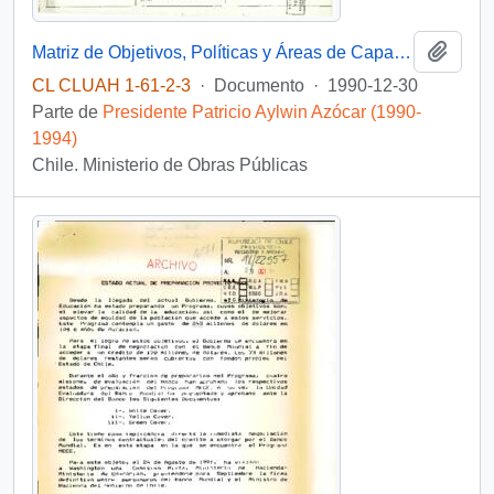
Añadi
Matriz de Objetivos, Políticas y Áreas de Capacitación para el Ministerio de Obras Públicas durante el período 1991-1993 propuesto para financiamiento a través de préstamos del Banco Mundial
CL CLUAH 1-61-2-3
·
Documento
·
1990-12-30
Parte de
Presidente Patricio Aylwin Azócar (1990-
1994)
Chile. Ministerio de Obras Públicas