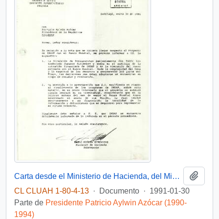
Añadi
Carta desde el Ministerio de Hacienda, del Ministro Subrogante, sr. Pablo Piñera Echenique, dirigida a Don Patricio Aylwin Azócar Presidente de la República
CL CLUAH 1-80-4-13
·
Documento
·
1991-01-30
Parte de
Presidente Patricio Aylwin Azócar (1990-
1994)