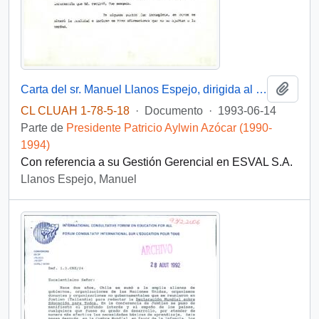
Añadi
Carta del sr. Manuel Llanos Espejo, dirigida al Exmo. Señor Patricio Aylwin Azocar, Presidente de la República
CL CLUAH 1-78-5-18
·
Documento
·
1993-06-14
Parte de
Presidente Patricio Aylwin Azócar (1990-
1994)
Con referencia a su Gestión Gerencial en ESVAL S.A.
Llanos Espejo, Manuel