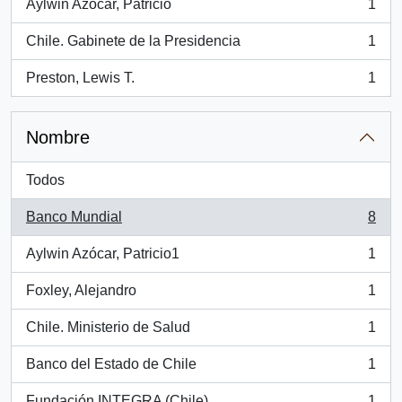
Aylwin Azocar, Patricio
1
, 1 resultados
Chile. Gabinete de la Presidencia
1
, 1 resultados
Preston, Lewis T.
1
, 1 resultados
Nombre
Todos
Banco Mundial
8
, 8 resultados
Aylwin Azócar, Patricio1
1
, 1 resultados
Foxley, Alejandro
1
, 1 resultados
Chile. Ministerio de Salud
1
, 1 resultados
Banco del Estado de Chile
1
, 1 resultados
Fundación INTEGRA (Chile)
1