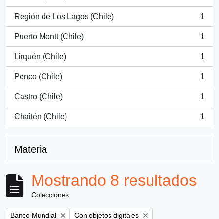
, 1 resultados
Región de Los Lagos (Chile)
1
, 1 resultados
Puerto Montt (Chile)
1
, 1 resultados
Lirquén (Chile)
1
, 1 resultados
Penco (Chile)
1
, 1 resultados
Castro (Chile)
1
, 1 resultados
Chaitén (Chile)
1
, 1 resultados
Materia
Mostrando 8 resultados
Colecciones
Remove filter:
Remove filter:
Banco Mundial
Con objetos digitales