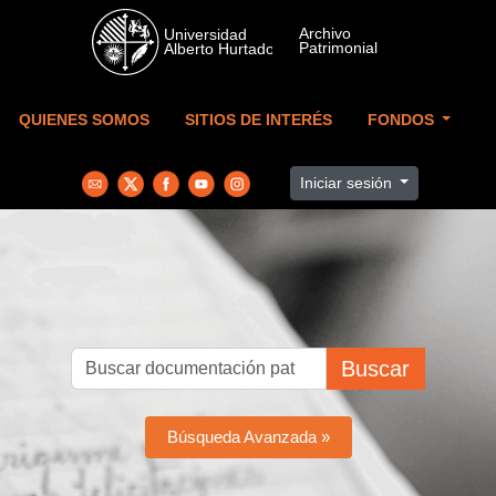
Skip to main content
QUIENES SOMOS
SITIOS DE INTERÉS
FONDOS
Iniciar sesión
Buscar
Búsqueda Avanzada »