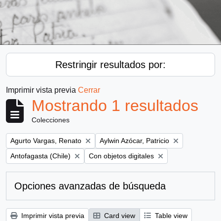
Restringir resultados por:
Imprimir vista previa
Cerrar
Mostrando 1 resultados
Colecciones
Remove filter:
Remove filter:
Agurto Vargas, Renato
Aylwin Azócar, Patricio
Remove filter:
Remove filter:
Antofagasta (Chile)
Con objetos digitales
Opciones avanzadas de búsqueda
Imprimir vista previa
Card view
Table view