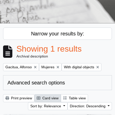
Narrow your results by:
Showing 1 results
Archival description
Remove filter:
Remove filter:
Remove filter:
Gacitua, Alfonso
Mujeres
With digital objects
Advanced search options
Print preview
Card view
Table view
Sort by: Relevance
Direction: Descending