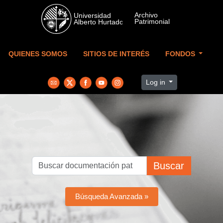
Skip to main content
QUIENES SOMOS
SITIOS DE INTERÉS
FONDOS
Log in
Buscar
Búsqueda Avanzada »