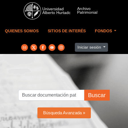
Skip to main content
QUIENES SOMOS
SITIOS DE INTERÉS
FONDOS
Iniciar sesión
Buscar
Búsqueda Avanzada »