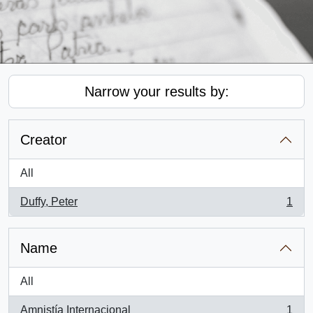
Narrow your results by:
Creator
All
Duffy, Peter
1
, 1 results
Name
All
Amnistía Internacional
1