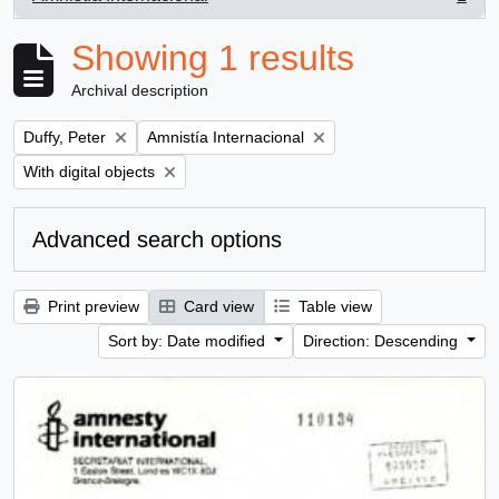
, 1 results
Showing 1 results
Archival description
Remove filter:
Remove filter:
Duffy, Peter
Amnistía Internacional
Remove filter:
With digital objects
Advanced search options
Print preview
Card view
Table view
Sort by: Date modified
Direction: Descending