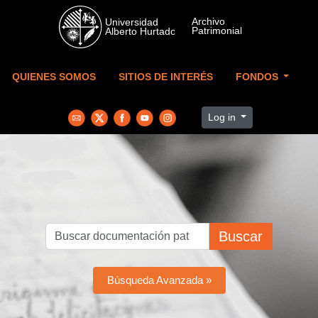
Skip to main content
QUIENES SOMOS
SITIOS DE INTERÉS
FONDOS
Log in
Buscar
Búsqueda Avanzada »