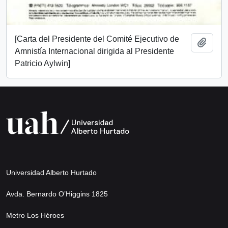
[Carta del Presidente del Comité Ejecutivo de
Add t
Amnistía Internacional dirigida al Presidente
Patricio Aylwin]
Universidad Alberto Hurtado
Avda. Bernardo O’Higgins 1825
Metro Los Héroes