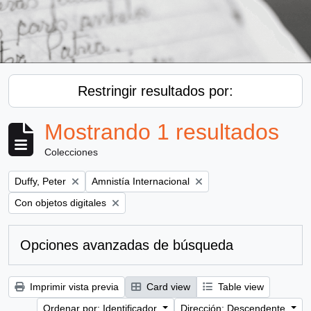
Restringir resultados por:
Mostrando 1 resultados
Colecciones
Remove filter:
Remove filter:
Duffy, Peter
Amnistía Internacional
Remove filter:
Con objetos digitales
Opciones avanzadas de búsqueda
Imprimir vista previa
Card view
Table view
Ordenar por: Identificador
Dirección: Descendente