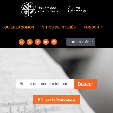
Skip to main content
QUIENES SOMOS
SITIOS DE INTERÉS
FONDOS
Iniciar sesión
Buscar
Búsqueda Avanzada »