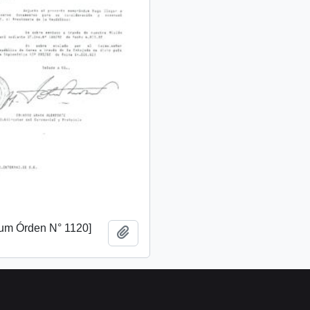
m Órden N° 1120]
Add to clipboard