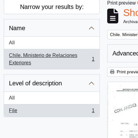
Print preview
Narrow your results by:
Sho
Archiva
Name
Remove filter:
Chile. Ministe
All
Advanced
Chile. Ministerio de Relaciones
1
, 1 results
Exteriores
Print previ
Level of description
All
File
1
, 1 results