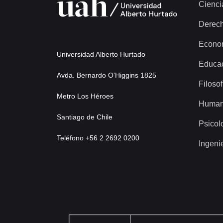
Cienci
Derec
Econo
Universidad Alberto Hurtado
Educa
Avda. Bernardo O’Higgins 1825
Filosof
Metro Los Héroes
Human
Santiago de Chile
Psicol
Teléfono +56 2 2692 0200
Ingeni