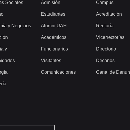
as Sociales
Admisión
Campus
ho
Estudiantes
Acreditación
mía y Negocios
Alumni UAH
Rectoría
ción
Académicos
Vicerrectorías
ía y
Funcionarios
Directorio
idades
Visitantes
Decanos
ogía
Comunicaciones
Canal de Denun
ería